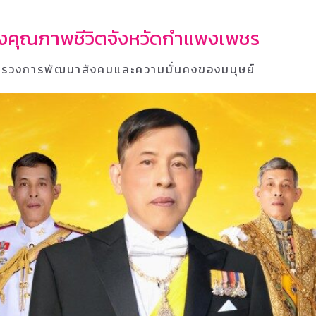
้างคุณภาพชีวิตจังหวัดกำแพงเพชร
รวงการพัฒนาสังคมและความมั่นคงของมนุษย์