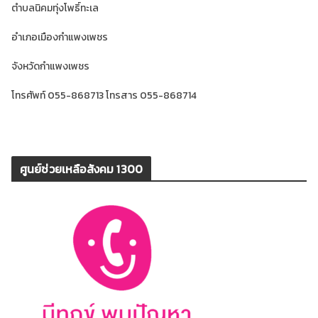
ตำบลนิคมทุ่งโพธิ์ทะเล
อำเภอเมืองกำแพงเพชร
จังหวัดกำแพงเพชร
โทรศัพท์ 055-868713 โทรสาร 055-868714
ศูนย์ช่วยเหลือสังคม 1300