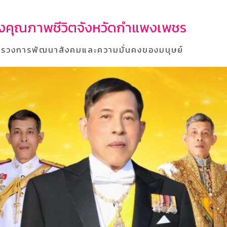
้างคุณภาพชีวิตจังหวัดกำแพงเพชร
รวงการพัฒนาสังคมและความมั่นคงของมนุษย์