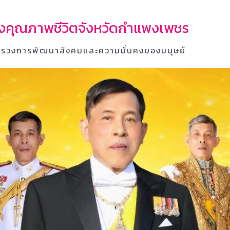
้างคุณภาพชีวิตจังหวัดกำแพงเพชร
รวงการพัฒนาสังคมและความมั่นคงของมนุษย์