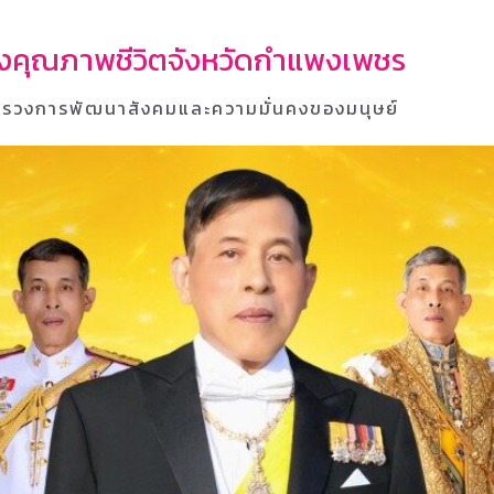
้างคุณภาพชีวิตจังหวัดกำแพงเพชร
รวงการพัฒนาสังคมและความมั่นคงของมนุษย์